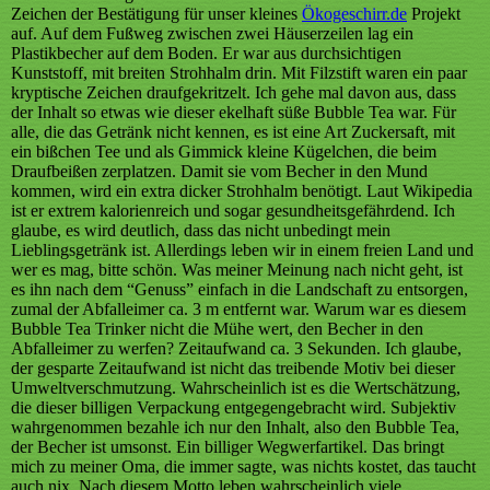
Zeichen der Bestätigung für unser kleines
Ökogeschirr.de
Projekt
auf. Auf dem Fußweg zwischen zwei Häuserzeilen lag ein
Plastikbecher auf dem Boden. Er war aus durchsichtigen
Kunststoff, mit breiten Strohhalm drin. Mit Filzstift waren ein paar
kryptische Zeichen draufgekritzelt. Ich gehe mal davon aus, dass
der Inhalt so etwas wie dieser ekelhaft süße Bubble Tea war. Für
alle, die das Getränk nicht kennen, es ist eine Art Zuckersaft, mit
ein bißchen Tee und als Gimmick kleine Kügelchen, die beim
Draufbeißen zerplatzen. Damit sie vom Becher in den Mund
kommen, wird ein extra dicker Strohhalm benötigt. Laut Wikipedia
ist er extrem kalorienreich und sogar gesundheitsgefährdend. Ich
glaube, es wird deutlich, dass das nicht unbedingt mein
Lieblingsgetränk ist. Allerdings leben wir in einem freien Land und
wer es mag, bitte schön. Was meiner Meinung nach nicht geht, ist
es ihn nach dem “Genuss” einfach in die Landschaft zu entsorgen,
zumal der Abfalleimer ca. 3 m entfernt war. Warum war es diesem
Bubble Tea Trinker nicht die Mühe wert, den Becher in den
Abfalleimer zu werfen? Zeitaufwand ca. 3 Sekunden. Ich glaube,
der gesparte Zeitaufwand ist nicht das treibende Motiv bei dieser
Umweltverschmutzung. Wahrscheinlich ist es die Wertschätzung,
die dieser billigen Verpackung entgegengebracht wird. Subjektiv
wahrgenommen bezahle ich nur den Inhalt, also den Bubble Tea,
der Becher ist umsonst. Ein billiger Wegwerfartikel. Das bringt
mich zu meiner Oma, die immer sagte, was nichts kostet, das taucht
auch nix. Nach diesem Motto leben wahrscheinlich viele