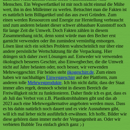
Menschen. Ein Wegwerfartikel ist mir noch nicht einmal die Mühe
wert, ihn in den Mülleimer zu werfen. Betrachtet man die Fakten ist
es natürlich kein Billigartikel und das aus zwei Gründen. Zum
einen werden Ressourcen und Energie zur Herstellung verbraucht
und zum anderen belastet dieser schwer abbaubare Kunststoff noch
für lange Zeit die Umwelt. Doch Fakten zählen in diesem
Zusammenhang nicht, denn sonst würde man den Becher erst
garnicht verwenden oder ihn zumindest vernünftig entsorgen.
Lösen lässt sich ein solches Problem wahrscheinlich nur über eine
andere persönliche Wertschätzung für die Verpackung. Hier
drängen sich daher zwei Lösungen auf. Entweder wir verwenden
ökologisch besseres Geschirr, also Einwegbecher, die die Umwelt
nicht auf Jahre belasten oder, noch besser, wir verwenden
Mehrweggeschirr. Für beides steht
ökogeschirr.de
. Zum einen
haben wir nachhaltiges
Einweggeschirr
auf der Plattform, zum
anderen tolle
Mehrwegprodukte
. Ich bin nicht dafür, dass der Staat
immer alles regelt, dennoch scheint in diesem Bereich die
Freiwilligkeit nicht zu funktionieren. Daher finde ich es gut, dass es
ab Juli das Verbot von z.B. Plastikstrohhalmen gibt und das ab
2023 auch eine Mehrwegalternative angeboten werden muss. Dass
es bis dahin natürlich noch dauert und es viele Ausnahmen gibt,
will ich mal lieber nicht ausführlich erwähnen. Ich hoffe, Bilder wie
diese gehören dann immer mehr der Vergangenheit an. Oder wir
verbieten Bubble Tea einfach gleich ganz ;-)