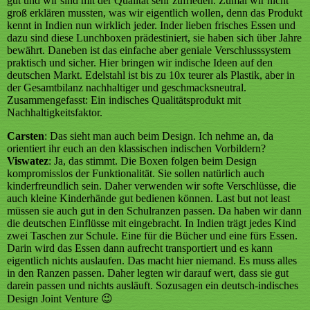
gut und wir sind mit der Qualität sehr zufrieden. Zumal wir nicht
groß erklären mussten, was wir eigentlich wollen, denn das Produkt
kennt in Indien nun wirklich jeder. Inder lieben frisches Essen und
dazu sind diese Lunchboxen prädestiniert, sie haben sich über Jahre
bewährt. Daneben ist das einfache aber geniale Verschlusssystem
praktisch und sicher. Hier bringen wir indische Ideen auf den
deutschen Markt. Edelstahl ist bis zu 10x teurer als Plastik, aber in
der Gesamtbilanz nachhaltiger und geschmacksneutral.
Zusammengefasst: Ein indisches Qualitätsprodukt mit
Nachhaltigkeitsfaktor.
Carsten
: Das sieht man auch beim Design. Ich nehme an, da
orientiert ihr euch an den klassischen indischen Vorbildern?
Viswatez
: Ja, das stimmt. Die Boxen folgen beim Design
kompromisslos der Funktionalität. Sie sollen natürlich auch
kinderfreundlich sein. Daher verwenden wir softe Verschlüsse, die
auch kleine Kinderhände gut bedienen können. Last but not least
müssen sie auch gut in den Schulranzen passen. Da haben wir dann
die deutschen Einflüsse mit eingebracht. In Indien trägt jedes Kind
zwei Taschen zur Schule. Eine für die Bücher und eine fürs Essen.
Darin wird das Essen dann aufrecht transportiert und es kann
eigentlich nichts auslaufen. Das macht hier niemand. Es muss alles
in den Ranzen passen. Daher legten wir darauf wert, dass sie gut
darein passen und nichts ausläuft. Sozusagen ein deutsch-indisches
Design Joint Venture 😉