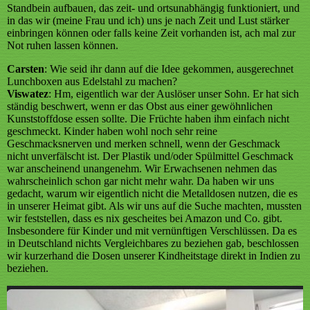
Standbein aufbauen, das zeit- und ortsunabhängig funktioniert, und
in das wir (meine Frau und ich) uns je nach Zeit und Lust stärker
einbringen können oder falls keine Zeit vorhanden ist, ach mal zur
Not ruhen lassen können.
Carsten
: Wie seid ihr dann auf die Idee gekommen, ausgerechnet
Lunchboxen aus Edelstahl zu machen?
Viswatez
: Hm, eigentlich war der Auslöser unser Sohn. Er hat sich
ständig beschwert, wenn er das Obst aus einer gewöhnlichen
Kunststoffdose essen sollte. Die Früchte haben ihm einfach nicht
geschmeckt. Kinder haben wohl noch sehr reine
Geschmacksnerven und merken schnell, wenn der Geschmack
nicht unverfälscht ist. Der Plastik und/oder Spülmittel Geschmack
war anscheinend unangenehm. Wir Erwachsenen nehmen das
wahrscheinlich schon gar nicht mehr wahr. Da haben wir uns
gedacht, warum wir eigentlich nicht die Metalldosen nutzen, die es
in unserer Heimat gibt. Als wir uns auf die Suche machten, mussten
wir feststellen, dass es nix gescheites bei Amazon und Co. gibt.
Insbesondere für Kinder und mit vernünftigen Verschlüssen. Da es
in Deutschland nichts Vergleichbares zu beziehen gab, beschlossen
wir kurzerhand die Dosen unserer Kindheitstage direkt in Indien zu
beziehen.