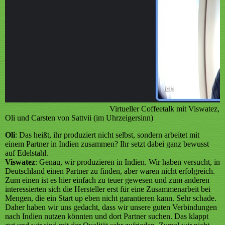
Virtueller Coffeetalk mit Viswatez,
Oli und Carsten von Sattvii (im Uhrzeigersinn)
Oli
: Das heißt, ihr produziert nicht selbst, sondern arbeitet mit
einem Partner in Indien zusammen? Ihr setzt dabei ganz bewusst
auf Edelstahl.
Viswatez
: Genau, wir produzieren in Indien. Wir haben versucht, in
Deutschland einen Partner zu finden, aber waren nicht erfolgreich.
Zum einen ist es hier einfach zu teuer gewesen und zum anderen
interessierten sich die Hersteller erst für eine Zusammenarbeit bei
Mengen, die ein Start up eben nicht garantieren kann. Sehr schade.
Daher haben wir uns gedacht, dass wir unsere guten Verbindungen
nach Indien nutzen könnten und dort Partner suchen. Das klappt