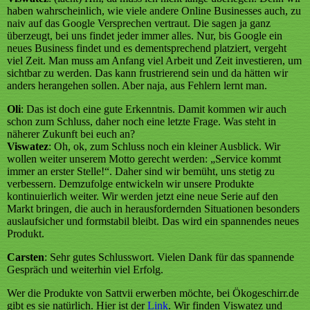
haben wahrscheinlich, wie viele andere Online Businesses auch, zu
naiv auf das Google Versprechen vertraut. Die sagen ja ganz
überzeugt, bei uns findet jeder immer alles. Nur, bis Google ein
neues Business findet und es dementsprechend platziert, vergeht
viel Zeit. Man muss am Anfang viel Arbeit und Zeit investieren, um
sichtbar zu werden. Das kann frustrierend sein und da hätten wir
anders herangehen sollen. Aber naja, aus Fehlern lernt man.
Oli
: Das ist doch eine gute Erkenntnis. Damit kommen wir auch
schon zum Schluss, daher noch eine letzte Frage. Was steht in
näherer Zukunft bei euch an?
Viswatez
: Oh, ok, zum Schluss noch ein kleiner Ausblick. Wir
wollen weiter unserem Motto gerecht werden: „Service kommt
immer an erster Stelle!“. Daher sind wir bemüht, uns stetig zu
verbessern. Demzufolge entwickeln wir unsere Produkte
kontinuierlich weiter. Wir werden jetzt eine neue Serie auf den
Markt bringen, die auch in herausfordernden Situationen besonders
auslaufsicher und formstabil bleibt. Das wird ein spannendes neues
Produkt.
Carsten
: Sehr gutes Schlusswort. Vielen Dank für das spannende
Gespräch und weiterhin viel Erfolg.
Wer die Produkte von Sattvii erwerben möchte, bei Ökogeschirr.de
gibt es sie natürlich. Hier ist der
Link
. Wir finden Viswatez und