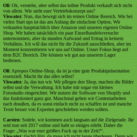
Oli
: Ok, verstehe, aber selbst das tollste Produkt verkauft sich nicht
von allein. Wie sieht euer Vertriebskonzept aus?
Viswatez
: Nun, das bewegt sich im reinen Online Bereich. Wie bei
vielen Start ups ist das am Anfang die einfachste Option. Wir
verkaufen hauptsächlich über Amazon und unseren eigenen Online
Shop. Wir haben tatsächlich ein paar Einzelhandelsversuche
unternommen, aber da standen Aufwand und Ertrag in keinem
Verhältnis. Ich will das nicht für die Zukunft ausschließen, aber im
Moment konzentrieren wir uns auf Online. Unser Fokus liegt auf
dem B2C Bereich. Die können wir gut aus unserem Lager
bedienen.
Oli
: Apropos Online-Shop, da ist ja eine gute Produktpräsentation
essenziell. Macht ihr das alles selbst?
Viswatez
: Ja, das tun wir. Wir pflegen den Shop, machen die Bilder
selbst und die Verwaltung. Ich habe mir sogar ein kleines
Fotostudio eingerichtet. Wir nutzen die Software von Shopify und
das funktioniert ganz gut. Manchmal geben wir Contentarbeiten
nach draußen, da es sonst einfach nicht zu schaffen ist und manche
Texte besser von Experten geschrieben werden sollten.
Carsten
: Sodele, wir kommen auch langsam auf die Zielgerade. Ihr
seid nun seit 2017 online und habt so einiges erlebt. Daher die
Frage: „Was war euer größtes Fuck up in der Zeit?“.
Viswatez
: (lacht) Hm, da muss ich nicht lange überlegen. Denn wir