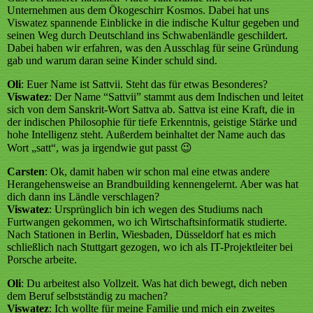
Unternehmen aus dem Ökogeschirr Kosmos. Dabei hat uns
Viswatez spannende Einblicke in die indische Kultur gegeben und
seinen Weg durch Deutschland ins Schwabenländle geschildert.
Dabei haben wir erfahren, was den Ausschlag für seine Gründung
gab und warum daran seine Kinder schuld sind.
Oli
: Euer Name ist Sattvii. Steht das für etwas Besonderes?
Viswatez
: Der Name “Sattvii” stammt aus dem Indischen und leitet
sich von dem Sanskrit-Wort Sattva ab. Sattva ist eine Kraft, die in
der indischen Philosophie für tiefe Erkenntnis, geistige Stärke und
hohe Intelligenz steht. Außerdem beinhaltet der Name auch das
Wort „satt“, was ja irgendwie gut passt 😉
Carsten
: Ok, damit haben wir schon mal eine etwas andere
Herangehensweise an Brandbuilding kennengelernt. Aber was hat
dich dann ins Ländle verschlagen?
Viswatez
: Ursprünglich bin ich wegen des Studiums nach
Furtwangen gekommen, wo ich Wirtschaftsinformatik studierte.
Nach Stationen in Berlin, Wiesbaden, Düsseldorf hat es mich
schließlich nach Stuttgart gezogen, wo ich als IT-Projektleiter bei
Porsche arbeite.
Oli
: Du arbeitest also Vollzeit. Was hat dich bewegt, dich neben
dem Beruf selbstständig zu machen?
Viswatez
: Ich wollte für meine Familie und mich ein zweites