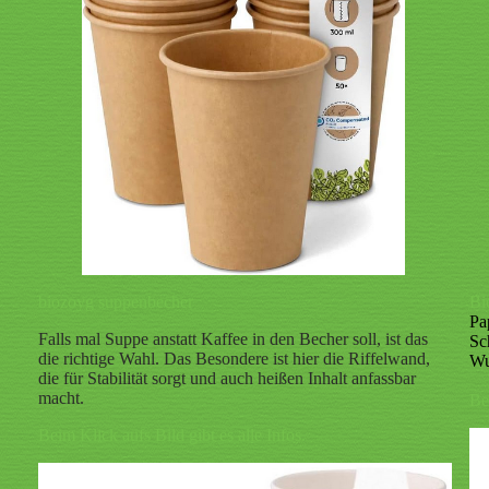
biozoyg suppenbecher
Bi
Pa
Falls mal Suppe anstatt Kaffee in den Becher soll, ist das
Sc
die richtige Wahl. Das Besondere ist hier die Riffelwand,
Wu
die für Stabilität sorgt und auch heißen Inhalt anfassbar
macht.
Be
Beim Klick aufs Bild gibt es alle Infos.