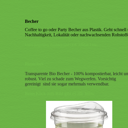
Becher
Coffee to go oder Party Becher aus Plastik. Geht schnel
Nachhaltigkeit, Lokalität oder nachwachsenden Rohstof
Unten aufgeführte Produkte sind i.d.R. Affiliate Links.
Plantvibes
Transparente Bio Becher - 100% kompostierbar, leicht u
robust. Viel zu schade zum Wegwerfen. Vorsichtig
gereinigt sind sie sogar mehrmals verwendbar.
Beim Klick aufs Bild gibt es alle Infos.