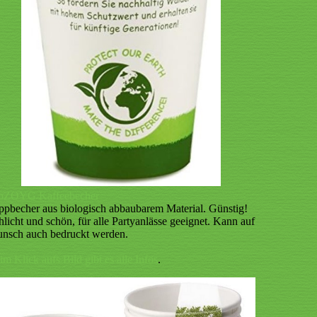
oZOYG Kaffeebecher
ppbecher aus biologisch abbaubarem Material. Günstig!
hlicht und schön, für alle Partyanlässe geeignet. Kann auf
nsch auch bedruckt werden.
im Klick aufs Bild gibt es alle Infos
.