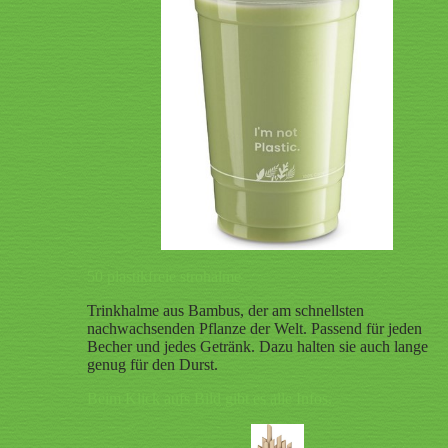
50 plastikfreie strohalme
Trinkhalme aus Bambus, der am schnellsten
nachwachsenden Pflanze der Welt. Passend für jeden
Becher und jedes Getränk. Dazu halten sie auch lange
genug für den Durst.
Beim Klick aufs Bild gibt es alle Infos.