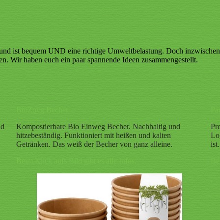
l und ist bequem UND eine richtige Umweltbelastung. Doch inzwischen g
fen. Wir haben euch ein paar spannende Ideen zusammengestellt.
BioZoyg Becher
Pa
nd
Kompostierbare Bio Einweg Becher. Nachhaltig und
Pr
hitzebeständig. Funktioniert mit heißen und kalten
Lo
Getränken. Das weiß der Becher von ganz alleine.
is
Beim Klick aufs Bild gibt es alle Infos.
Bei