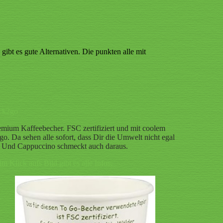
ibt es gute Alternativen. Die punkten alle mit
ck2go
emium Kaffeebecher. FSC zertifiziert und mit coolem
go. Da sehen alle sofort, dass Dir die Umwelt nicht egal
t. Und Cappuccino schmeckt auch daraus.
m Klick aufs Bild gibt es alle Infos.